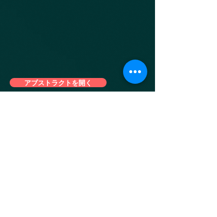
アブストラクトを開く
Igor Borisovich Telichkoの論文の要約
は、ここで読んだりダウンロードした
りできます。
©2018IgorTelichko
ソーシャルネットワークで私に従ってくださ
い